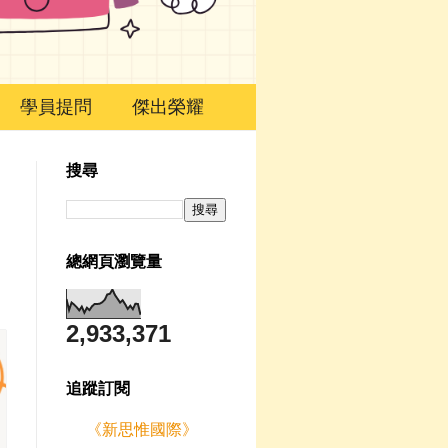
學員提問
傑出榮耀
搜尋
總網頁瀏覽量
2,933,371
追蹤訂閱
《新思惟國際》