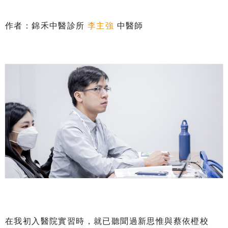
作者：錦禾中醫診所
李主強
中醫師
在我初入醫院實習時，就已聽聞過新思惟與蔡依橙校