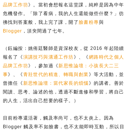
品牌工作坊
》。當初會想報名這堂課，純粹是因為中年
危機發作。「除了看病，我的人生還能做些什麼？」彷
彿找到答案般，我上完了課，開了
臉書粉專
與
Blogger
，須臾間過了七年。
（鈺編按：姚侑廷醫師是資深校友，從 2016 年起陸續
報名了《
演講技巧與溝通工作坊
》、《
網路時代之個人
品牌工作坊
》，參加過《
新思惟論壇：小孩長大二三
事
》、《
青壯世代的精進、轉職與創業
》等大活動，並
曾擔任《
新思惟論壇：當代家長的煩惱
》的講者。善於
閱讀、思考、論述的他，透過不斷進修和學習，將自己
的人生，活出自己想要的樣子。）
目前粉專還活著，觸及率尚可，也不太炎上。因為
Blogger 觸及率不如臉書，也不太能即時互動，所以目