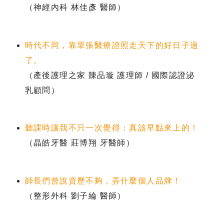
（神經內科 林佳彥 醫師）
時代不同，靠單張醫療證照走天下的好日子過
了。
（產後護理之家 陳品璇 護理師 / 國際認證泌
乳顧問）
聽課時讓我不只一次覺得：真該早點來上的！
（晶皓牙醫 莊博翔 牙醫師）
師長們曾說資歷不夠，弄什麼個人品牌！
（整形外科 劉子綸 醫師）