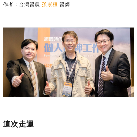
作者：台灣醫農
孫崇桓
醫師
這次走運