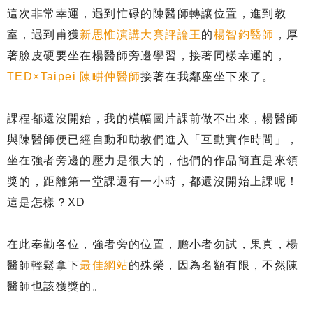
這次非常幸運，遇到忙碌的陳醫師轉讓位置，進到教
室，遇到甫獲
新思惟演講大賽評論王
的
楊智鈞醫師
，厚
著臉皮硬要坐在楊醫師旁邊學習，接著同樣幸運的，
TED×Taipei 陳畊仲醫師
接著在我鄰座坐下來了。
課程都還沒開始，我的橫幅圖片課前做不出來，楊醫師
與陳醫師便已經自動和助教們進入「互動實作時間」，
坐在強者旁邊的壓力是很大的，他們的作品簡直是來領
獎的，距離第一堂課還有一小時，都還沒開始上課呢！
這是怎樣？XD
在此奉勸各位，強者旁的位置，膽小者勿試，果真，楊
醫師輕鬆拿下
最佳網站
的殊榮，因為名額有限，不然陳
醫師也該獲獎的。