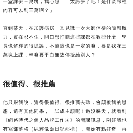
一堂課要三萬塊，我心想：「太誇張了吧！是什麼課程
內容可以到三萬啊？」
直到某天，在加護病房，又見識一次大師信徒的簡報魔
力，實在忍不住，開口想打聽這些課都在教些什麼，學
長也解釋的很隱諱，不過這也是一定的嘛，要是我花三
萬塊上課，幹嘛要平白無故傳授給別人？
很值得、很推薦
他只跟我說，覺得很值得、很推薦去聽，會顛覆我的思
想，還有其他同學，一試成主顧呢！過沒幾天，就看到
《網路時代之個人品牌工作坊》的開課訊息，剛好我也
有寫部落格（純粹像寫日記那樣），開始有點好奇；再