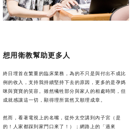
想用衛教幫助更多人
終日埋首在繁重的臨床業務，為的不只是與付出不成比
例的收入，支持我持續堅持下去的原因，更多的是孕媽
咪與寶寶的笑容。雖然犧牲部分與家人的相處時間，但
成就感讓這一切，顯得理所當然又順理成章。
然而，看著電視上的名嘴，從外太空講到內子宮（是
的！人家都踩到家門口來了！）；網路上的「過來