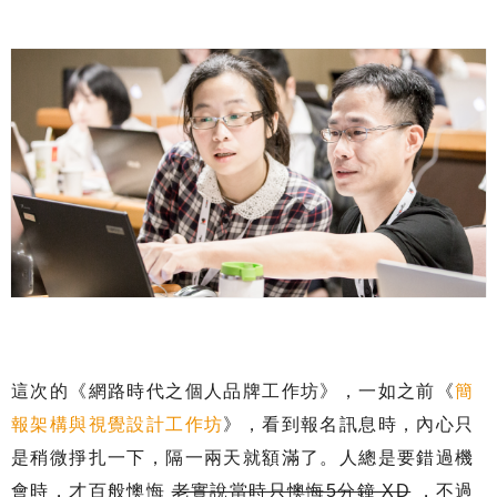
這次的《網路時代之個人品牌工作坊》，一如之前《
簡
報架構與視覺設計工作坊
》，看到報名訊息時，內心只
是稍微掙扎一下，隔一兩天就額滿了。人總是要錯過機
會時，才百般懊悔
老實說當時只懊悔5分鐘 XD
，不過