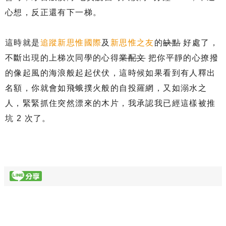
心想，反正還有下一梯。
這時就是
追蹤新思惟國際
及
新思惟之友
的
缺點
好處了，
不斷出現的上梯次同學的心得
業配文
把你平靜的心撩撥
的像起風的海浪般起起伏伏，這時候如果看到有人釋出
名額，你就會如飛蛾撲火般的自投羅網，又如溺水之
人，緊緊抓住突然漂來的木片，我承認我已經這樣被推
坑 2 次了。