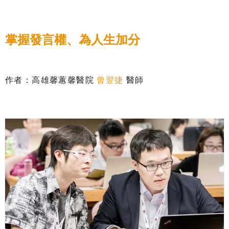
掌握發言權、為人生加分
作者：高雄馨蕙馨醫院
曾翌捷
醫師