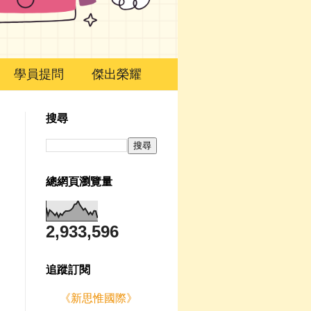
學員提問
傑出榮耀
搜尋
總網頁瀏覽量
2,933,596
追蹤訂閱
《新思惟國際》