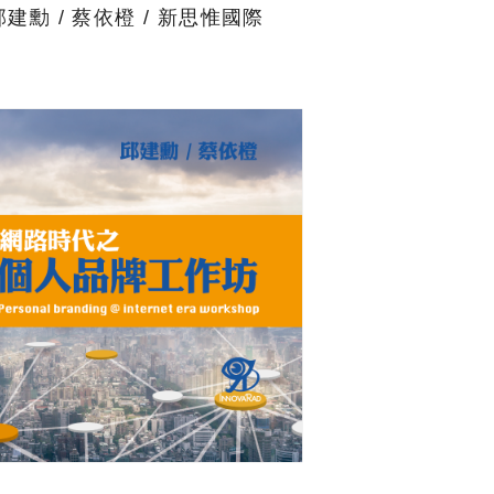
邱建勳 / 蔡依橙 / 新思惟國際