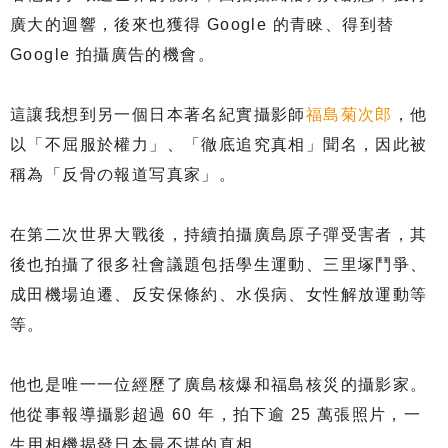
廣大的迴響，後來也獲得 Google 的青睞、得到替
Google 拍攝廣告的機會。
這讓我想到另一個日本著名紀實攝影師
福島菊次郎
，他
以「不屈服於權力」、「徹底追究真相」聞名，因此被
稱為「反骨の報道写真家」。
在第二次世界大戰後，持續拍攝廣島原子彈受害者，其
後也拍攝了很多社會議題包括學生運動、三里塚鬥爭、
成田機場迫遷、反安保條約、水俁病、女性解放運動等
等。
他也是唯一一位經歷了廣島核爆和福島核災的攝影家。
他從事報導攝影超過 60 年，拍下逾 25 萬張照片，一
生用相機揭發日本最不堪的真相。