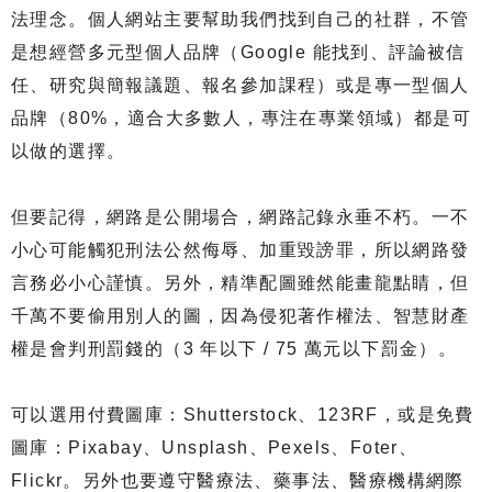
法理念。個人網站主要幫助我們找到自己的社群，不管
是想經營多元型個人品牌（Google 能找到、評論被信
任、研究與簡報議題、報名參加課程）或是專一型個人
品牌（80%，適合大多數人，專注在專業領域）都是可
以做的選擇。
但要記得，網路是公開場合，網路記錄永垂不朽。一不
小心可能觸犯刑法公然侮辱、加重毀謗罪，所以網路發
言務必小心謹慎。另外，精準配圖雖然能畫龍點睛，但
千萬不要偷用別人的圖，因為侵犯著作權法、智慧財產
權是會判刑罰錢的（3 年以下 / 75 萬元以下罰金）。
可以選用付費圖庫：Shutterstock、123RF，或是免費
圖庫：Pixabay、Unsplash、Pexels、Foter、
Flickr。另外也要遵守醫療法、藥事法、醫療機構網際