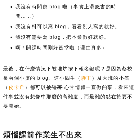
我沒有時間寫 blog 啦（事實上滑臉書的時
間……）
我沒有料可以寫 blog，看看別人寫的就好。
我沒有需要寫 blog，把本業做好就好。
啊！開課時間剛好衝堂啦（理由真多）
最後，在什麼情況下被堆坑按下報名鍵呢？是因為蔡校
長兩個小孩的 blog。連小四生（
胖丁
）及大班的小孩
（
皮卡丘
）都可以
被逼著
心甘情願一直做的事，看來這
件事並沒有想像中那麼的高難度，而最難的點在於要不
要開始。
煩惱課前作業生不出來