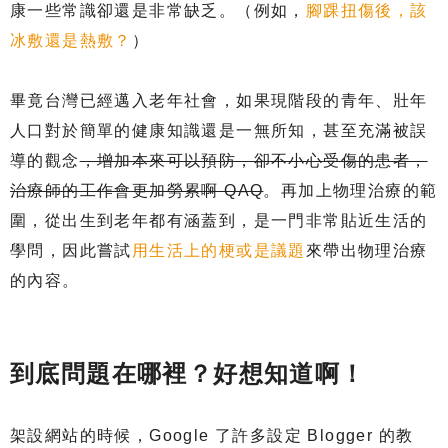
康一些常識卻還是非常缺乏。（例如，
腳踝扭傷後，該
冰敷還是熱敷？
）
畢竟台灣已經邁入老年社會，如果現階段的青年、壯年
人口對於簡單的健康知識還是一無所知，甚至充滿被誤
導的觀念
，增加本來可以預防，卻不小心受傷的患者，
治療師的工作會更加勞累啊 QAQ
。再加上物理治療的範
圍，從出生到老年都有涵蓋到，是一門非常貼近生活的
學問，因此嘗試
用生活上的梗或是議題
來帶出物理治療
的內容。
到底問題在哪裡？好想知道啊！
架設網站的時候，Google 了許多設定 Blogger 的教