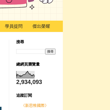
學員提問
傑出榮耀
搜尋
總網頁瀏覽量
2,934,093
追蹤訂閱
《新思惟國際》