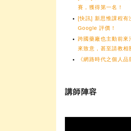
賽，獲得第一名！
[快訊] 新思惟課程
Google 評價！
跨國藥廠也主動前來洽談
來致意，甚至請教相
《網路時代之個人品
講師陣容