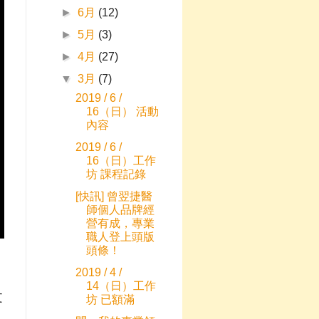
►
6月
(12)
►
5月
(3)
►
4月
(27)
▼
3月
(7)
2019 / 6 /
16（日） 活動
內容
2019 / 6 /
16（日）工作
坊 課程記錄
[快訊] 曾翌捷醫
師個人品牌經
營有成，專業
職人登上頭版
頭條！
2019 / 4 /
14（日）工作
文
坊 已額滿