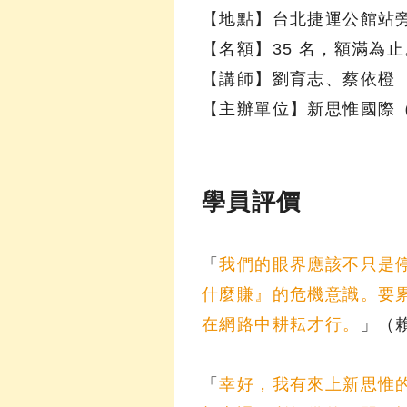
【地點】台北捷運公館站旁
【名額】35 名，額滿為止
【講師】劉育志、蔡依橙
【主辦單位】新思惟國際（In
學員評價
「
我們的眼界應該不只是
什麼賺』的危機意識。要
在網路中耕耘才行。
」（
「
幸好，我有來上新思惟