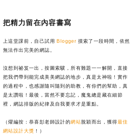
把精力留在內容書寫
上這堂課前，自己試用
Blogger
摸索了一段時間，依然
無法作出完美的網誌。
沒想到祕笈一出，按圖索驥，所有難題一一解開，直接
把我們帶到能完成美美網誌的地步，真是太神啦！實作
的過程中，也感謝隨叫隨到的助教，有你們的幫助，真
是太讚啦！最後，當然不要忘記，魔鬼總是藏在細節
裡，網誌排版的紀律及自我要求才是重點。
（燿編按：恭喜彭老師設計的
網站
脫穎而出，獲得
最佳
網站設計大獎
！）