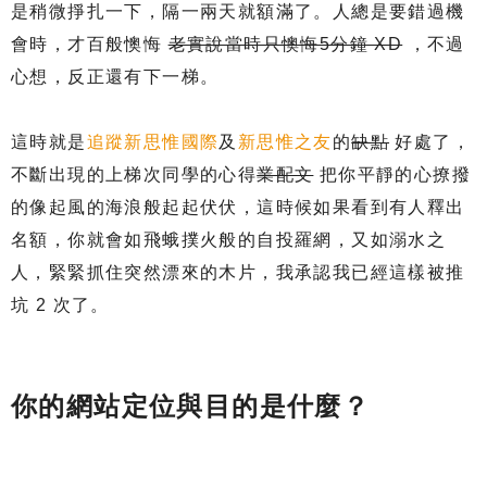
是稍微掙扎一下，隔一兩天就額滿了。人總是要錯過機
會時，才百般懊悔
老實說當時只懊悔5分鐘 XD
，不過
心想，反正還有下一梯。
這時就是
追蹤新思惟國際
及
新思惟之友
的
缺點
好處了，
不斷出現的上梯次同學的心得
業配文
把你平靜的心撩撥
的像起風的海浪般起起伏伏，這時候如果看到有人釋出
名額，你就會如飛蛾撲火般的自投羅網，又如溺水之
人，緊緊抓住突然漂來的木片，我承認我已經這樣被推
坑 2 次了。
你的網站定位與目的是什麼？