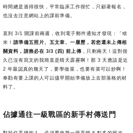
時間總是過得很快，平常臨床工作很忙，只顧著報名，
也沒去注意網站上的課前準備。
直到 3/1 開課前兩週，收到電子郵件通知才發現：「啥
米！
請準備五照片、五文章、一履歷，若您還未上傳相
關資料，請務必在 3/3 (四) 前上傳
，只剩兩天！這對很
久已沒有寫文的我簡直是晴天霹靂啊！那 3 天應該是近
2 年最認真的幾天了，要學做菜，也要有菜可以炒啊！
奉勸有要上課的人可以儘早開始準備放上去部落格的材
料了。
佔據通往一級戰區的新手村傳送門
對於住高雄的人，必須要坐第一班高鐵 6 點多的班次，