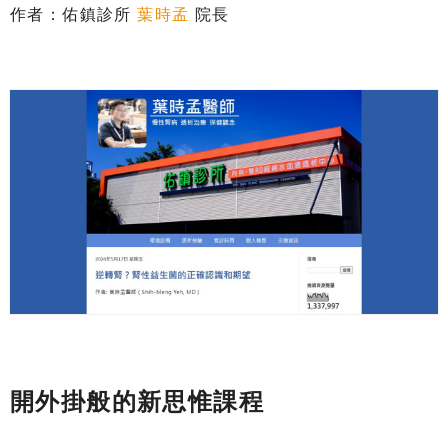
作者：佑鎮診所
葉時孟
院長
開外掛般的新思惟課程