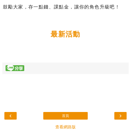
鼓勵大家，存一點錢、課點金，讓你的角色升級吧！
最新活動
‹
›
首頁
查看網路版