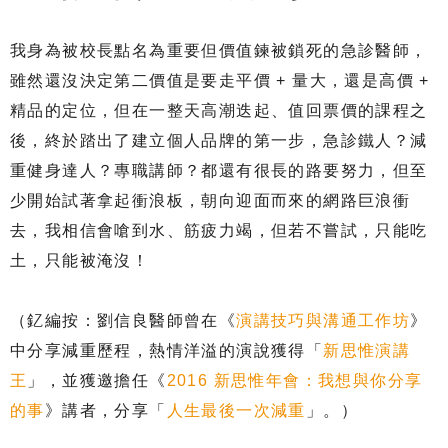
我身為被校長點名為重要但價值鍊被鎖死的急診醫師，
雖然還沒決定第二價值是要走平價 + 量大，還是高價 +
精品的定位，但在一整天高潮迭起、值回票價的課程之
後，終於踏出了建立個人品牌的第一步，急診鐵人？減
重健身達人？專職講師？都還有很長的路要努力，但至
少開始試著拿起衝浪板，朝向迎面而來的網路巨浪衝
去，我相信會嗆到水、筋疲力竭，但若不嘗試，只能吃
土，只能被淹沒！
（釔編按：劉信良醫師曾在《
演講技巧與溝通工作坊
》
中分享減重歷程，熱情洋溢的演說獲得「
新思惟演講
王
」，並獲邀擔任《
2016 新思惟年會：我想與你分享
的事
》講者，分享「
人生最後一次減重
」。）