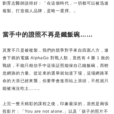
劉育志醫師說得好：「在這個時代，一切都可以被迅速
複製。打造個人品牌，是唯一選擇。」
當手中的證照不再是鐵飯碗……
其實不只是被複製，我們的競爭對手來自四面八方，連
會下棋的電腦 AlphaGo 對戰人類，竟然有 4 勝 1 敗的
戰績，不能只相信手中這張証照能保自己鐵飯碗，而輕
忽網路的力量。從近來的選舉就知道下場，這場網路革
命的大浪已經來襲，你要學會進而站上浪頭，不然就只
能被淹沒吃土……。
上完一整天精彩的課程之後，印象最深的，居然是兩張
投影片：「You are not alone.」以及「孩子的照片不