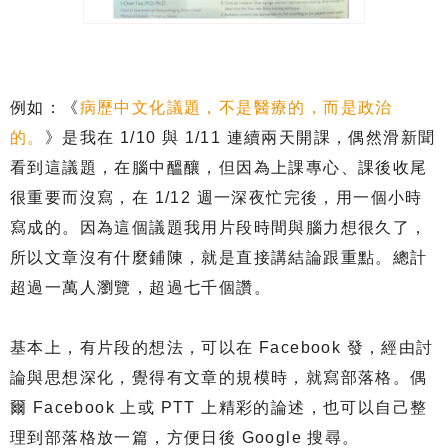
例如：《
病歷中文化議題，不是醫療的，而是政治
的。
》是我在
1/10
與
1/11
連續兩天開課，偶然滑新聞
看到這議題，在腦中醞釀，但因為上課專心、課後收尾
很重要而沒寫，在
1/12
週一深夜忙完後，用一個小時
寫成的。因為這個議題我用片段時間與腦力想很久了，
所以文章沒有什麼鋪陳，就是直接講結論跟重點。總計
超過一萬人瀏覽，超過七千個讚。
基本上，有片段的想法，可以在
Facebook
發，經由討
論與思想深化，覺得有文章的規模時，就寫部落格。偶
爾
Facebook
上或
PTT
上精彩的論述，也可以自己整
理到部落格放一篇，方便日後
Google
搜尋。