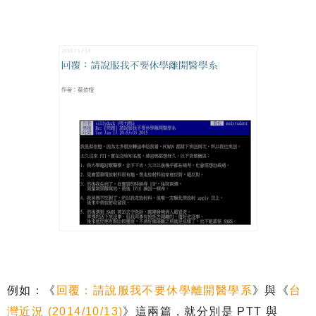
例如：《
回覆：請說服我不要休學離開醫學系
》與《
台
灣近況
(2014/10/13)
》這兩篇，就分別是
PTT
與